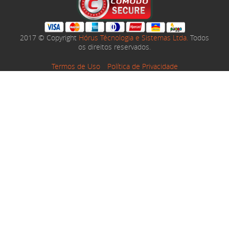
2017 © Copyright
Hórus Técnologia e Sistemas Ltda.
Todos
os direitos reservados.
Termos de Uso
Política de Privacidade