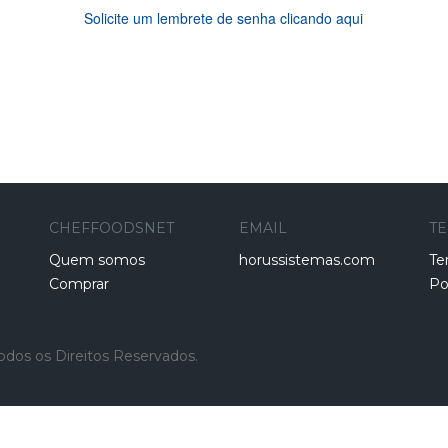
Solicite um lembrete de senha clicando aqui
CHEFFOODSNET
EMAIL
T
Quem somos
horussistemas.com
Te
Comprar
Po
odos os Direitos Reservados.